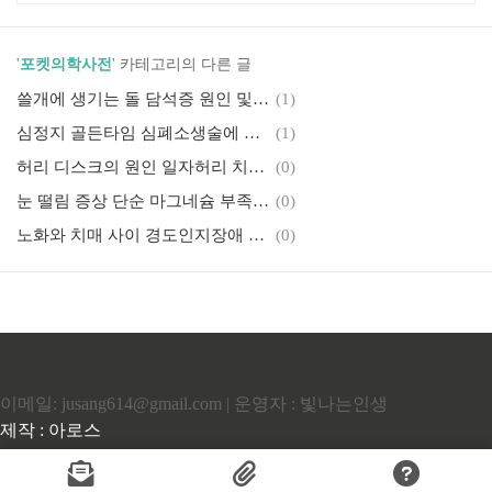
'
포켓의학사전
' 카테고리의 다른 글
쓸개에 생기는 돌 담석증 원인 및 치료방법
(1)
심정지 골든타임 심폐소생술에 대해서
(1)
허리 디스크의 원인 일자허리 치료 방법
(0)
눈 떨림 증상 단순 마그네슘 부족일까?
(0)
노화와 치매 사이 경도인지장애 원인 및 치료방법
(0)
이메일: jusang614@gmail.com | 운영자 : 빛나는인생
제작 : 아로스
Copyrights © 2022 All Rights Reserved by (주)아백.