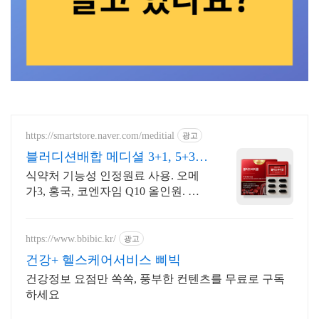
https://smartstore.naver.com/meditial
광고
블러디션배합 메디셜 3+1, 5+3
증정이벤트
식약처 기능성 인정원료 사용. 오메
가3, 홍국, 코엔자임 Q10 올인원. 무
료환불
https://www.bbibic.kr/
광고
건강+ 헬스케어서비스 삐빅
건강정보 요점만 쏙쏙, 풍부한 컨텐츠를 무료로 구독
하세요