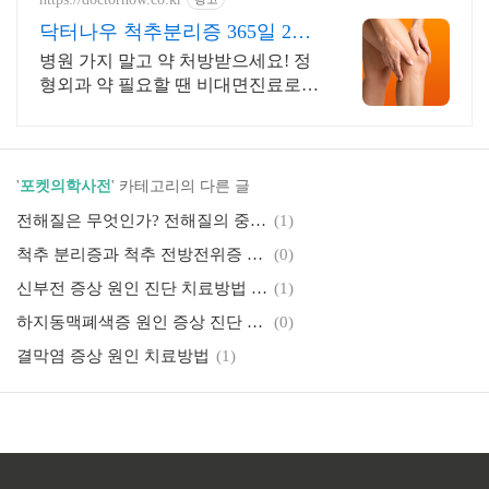
닥터나우 척추분리증 365일 24
시간 진료가능
병원 가지 말고 약 처방받으세요! 정
형외과 약 필요할 땐 비대면진료로
바로 해결
'
포켓의학사전
' 카테고리의 다른 글
전해질은 무엇인가? 전해질의 중요성
(1)
척추 분리증과 척추 전방전위증 증상 원인 진단 치료방법
(0)
신부전 증상 원인 진단 치료방법 급성 신부전 만성 신부전
(1)
하지동맥폐색증 원인 증상 진단 치료방법
(0)
결막염 증상 원인 치료방법
(1)